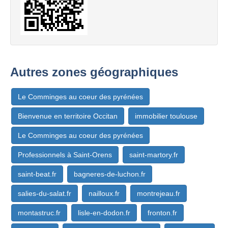
Autres zones géographiques
Le Comminges au coeur des pyrénées
Bienvenue en territoire Occitan
immobilier toulouse
Le Comminges au coeur des pyrénées
Professionnels à Saint-Orens
saint-martory.fr
saint-beat.fr
bagneres-de-luchon.fr
salies-du-salat.fr
nailloux.fr
montrejeau.fr
montastruc.fr
lisle-en-dodon.fr
fronton.fr